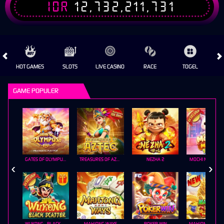
IDR
12,732,211,731
HOT GAMES
SLOTS
LIVE CASINO
RACE
TOGEL
OL
GAME POPULER
GATES OF OLYMPUS POP
TREASURES OF AZTEC
NEZHA 2
MOCHI MANIA 1
WUKONG - BLACK SCATTER
MAHJONG WAYS
POKER WIN