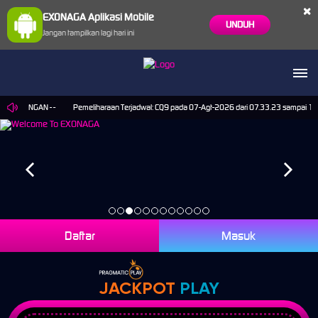
×
EXONAGA Aplikasi Mobile
UNDUH
Jangan tampilkan lagi hari ini
A POTONGAN - -
Pemeliharaan Terjadwal: CQ9 pada 07-Agt-2026 dari 07.33.23 sampai 15.0
Daftar
Masuk
JACKPOT
PLAY