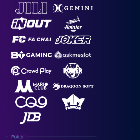
Poker