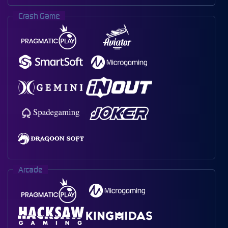
Crash Game
Arcade