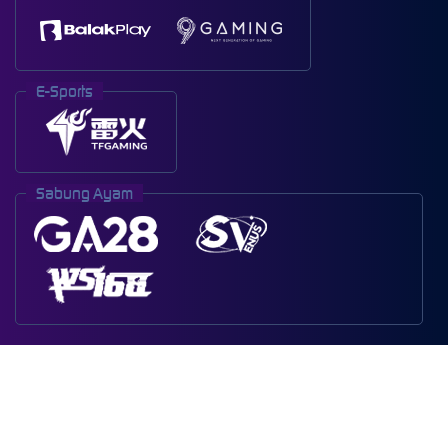
E-Sports
Sabung Ayam