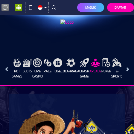
MASUK
DAFTAR
HOT
SLOTS
LIVE
RACE
TOGEL
OLAHRAGA
CRASH
ARCADE
POKER
E-
SABUN
GAMES
CASINO
GAME
SPORTS
AYAM