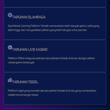
TARUHAN OLAHRAGA
Sportsbook Gaming Platform Terbaik menawarkan lebih banyak game, odds yang
lebih tinggi, dan menyediakan pilihan yang lebih banyak untuk pemain.
TARUHAN LIVE KASINO
Platform Pilihan bagi perusahaan-perusahaan terbaik di dunia, dengan pilihan
variasi game terbanyak
TARUHAN TOGEL
Platform togel yang menarik dari perusahan terbaik di dunia yang menawarkan
hadiah kemenangan besar