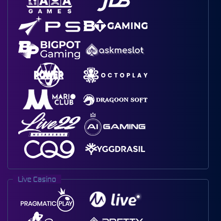
Live Casino