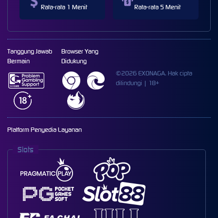
Rata-rata 1 Menit
Rata-rata 5 Menit
Tanggung Jawab
Browser Yang
Bermain
Didukung
©2026 EXONAGA. Hak cipta
dilindungi | 18+
Platform Penyedia Layanan
Slots