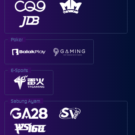
Poker
E-Sports
Sabung Ayam