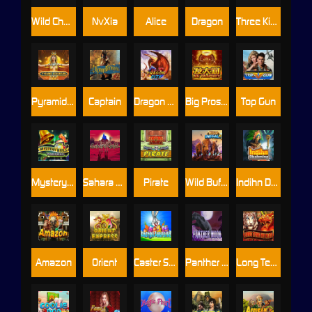
Wild Chuco
NvXia
Alice
Dragon
Three Kingdoms
Pyramid Adventure
Captain
Dragon City
Big Prosperity
Top Gun
Mystery Reels Power Reels
Sahara Gold
Pirate
Wild Buffalo
Indihn Dkehming
Amazon
Orient
Caster Surprise
Panther Moon
Long Teng Hu Xiao