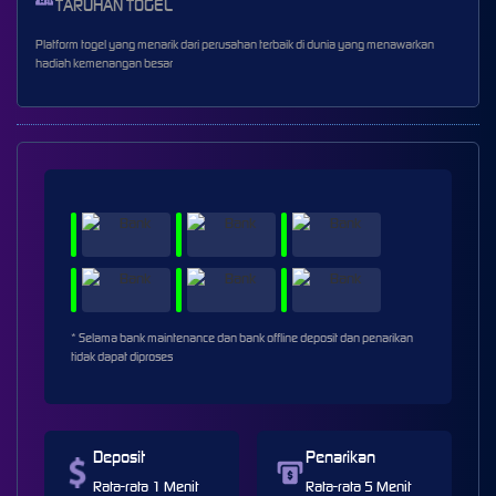
TARUHAN TOGEL
Platform togel yang menarik dari perusahan terbaik di dunia yang menawarkan
hadiah kemenangan besar
* Selama bank maintenance dan bank offline deposit dan penarikan
tidak dapat diproses
Deposit
Penarikan
Rata-rata 1 Menit
Rata-rata 5 Menit