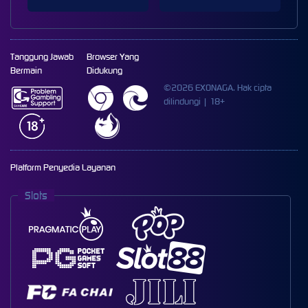
Tanggung Jawab
Browser Yang
Bermain
Didukung
©2026 EXONAGA. Hak cipta
dilindungi | 18+
Platform Penyedia Layanan
Slots