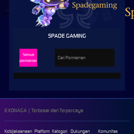
SPADE GAMING
Semua
permainan
EXONAGA | Terbesar dan Terpercaya
Kebijaksanaan
Platform
Kategori
Dukungan
Komunitas