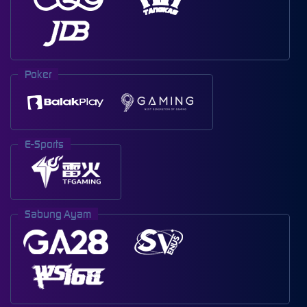
Poker
E-Sports
Sabung Ayam